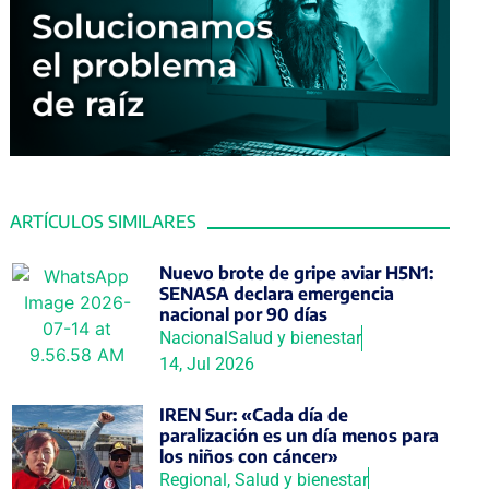
ARTÍCULOS SIMILARES
Nuevo brote de gripe aviar H5N1:
SENASA declara emergencia
nacional por 90 días
Nacional
Salud y bienestar
14, Jul 2026
IREN Sur: «Cada día de
paralización es un día menos para
los niños con cáncer»
Regional
,
Salud y bienestar