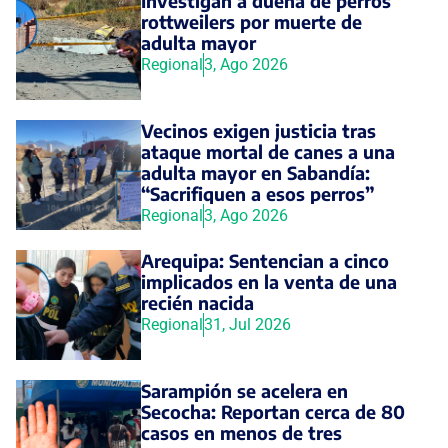
Investigan a dueña de perros
rottweilers por muerte de
adulta mayor
Regional
3, Ago 2026
Vecinos exigen justicia tras
ataque mortal de canes a una
adulta mayor en Sabandía:
“Sacrifiquen a esos perros”
Regional
3, Ago 2026
Arequipa: Sentencian a cinco
implicados en la venta de una
recién nacida
Regional
31, Jul 2026
Sarampión se acelera en
Secocha: Reportan cerca de 80
casos en menos de tres