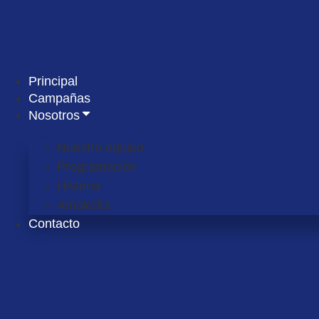
Ir
al
contenido
Principal
Campañas
Nosotros
Nuestro equipo
Programación
Historia
Amakella
Contacto