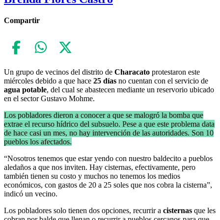
Compartir
Un grupo de vecinos del distrito de
Characato
protestaron este
miércoles debido a que hace
25 días
no cuentan con el servicio de
agua potable
, del cual se abastecen mediante un reservorio ubicado
en el sector Gustavo Mohme.
Los pobladores dieron a conocer a que se malogró la bomba que
extrae el recurso hídrico del subsuelo. Pese a que este problema data
de hace casi un mes, no hay intervención de las autoridades. Son 10
pueblos los afectados.
“Nosotros tenemos que estar yendo con nuestro baldecito a pueblos
aledaños a que nos inviten. Hay cisternas, efectivamente, pero
también tienen su costo y muchos no tenemos los medios
económicos, con gastos de 20 a 25 soles que nos cobra la cisterna”,
indicó un vecino.
Los pobladores solo tienen dos opciones, recurrir a
cisternas
que les
cobran por balde que llenan o recurrir a pueblos cercanos para que