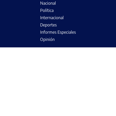
Nacional
Política
Internacional
Deportes
Informes Especiales
Opinión
NOSOTROS
Programación
Amakella
Campañas
Teléfono: (054) 213172 - (054) 289952
Email: yaraviaqp@gmail.com
Dirección: Ovalo Miguel de Cervantes 103 Urb. Victoria -