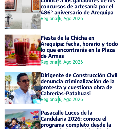
Conoce a los ganadores de los
concursos de artesanía por el
486° aniversario de Arequipa
Regional
6, Ago 2026
Fiesta de la Chicha en
Arequipa: fecha, horario y todo
lo que encontrarás en la Plaza
de Armas
Regional
6, Ago 2026
Dirigente de Construcción Civil
denuncia criminalización de la
protesta y cuestiona obra de
Cabrerías–Patahuasi
Regional
6, Ago 2026
Pasacalle Luces de la
Candelaria 2026: conoce el
programa completo desde la