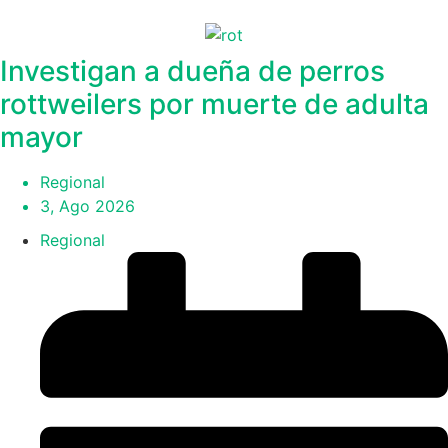
Investigan a dueña de perros
rottweilers por muerte de adulta
mayor
Regional
3, Ago 2026
Regional