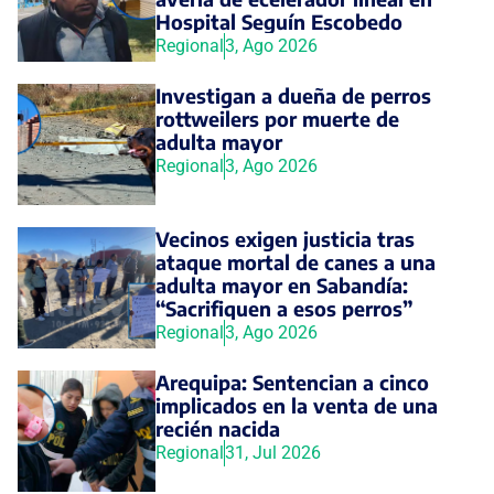
Hospital Seguín Escobedo
Regional
3, Ago 2026
Investigan a dueña de perros
rottweilers por muerte de
adulta mayor
Regional
3, Ago 2026
Vecinos exigen justicia tras
ataque mortal de canes a una
adulta mayor en Sabandía:
“Sacrifiquen a esos perros”
Regional
3, Ago 2026
Arequipa: Sentencian a cinco
implicados en la venta de una
recién nacida
Regional
31, Jul 2026