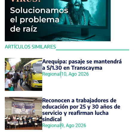
ARTÍCULOS SIMILARES
Arequipa: pasaje se mantendrá
a S/1.30 en Transcayma
Regional
10, Ago 2026
Reconocen a trabajadores de
educación por 25 y 30 años de
servicio y reafirman lucha
sindical
Regional
9, Ago 2026