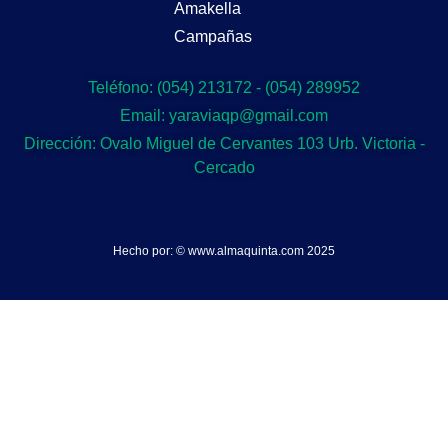
Amakella
Campañas
Teléfono: (054) 213172 - (054) 289952
Email: yaraviaqp@gmail.com
Dirección: Ovalo Miguel de Cervantes 103 Urb. Victoria -
Cercado
Hecho por: © www.almaquinta.com 2025