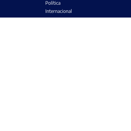
Política
Internacional
Deportes
Informes Especiales
Opinión
NOSOTROS
Programación
Amakella
Campañas
Teléfono: (054) 213172 - (054) 289952
Email: yaraviaqp@gmail.com
Dirección: Ovalo Miguel de Cervantes 103 Urb. Victoria -
Cercado