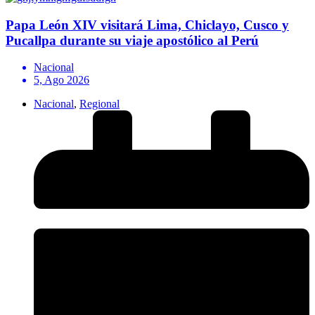
Papa León XIV visitará Lima, Chiclayo, Cusco y
Pucallpa durante su viaje apostólico al Perú
Nacional
5, Ago 2026
Nacional
,
Regional