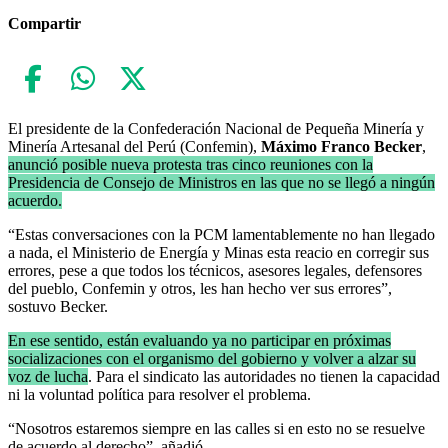
Compartir
El presidente de la Confederación Nacional de Pequeña Minería y
Minería Artesanal del Perú (Confemin),
Máximo Franco Becker
,
anunció posible nueva protesta tras cinco reuniones con la
Presidencia de Consejo de Ministros en las que no se llegó a ningún
acuerdo.
“Estas conversaciones con la PCM lamentablemente no han llegado
a nada, el Ministerio de Energía y Minas esta reacio en corregir sus
errores, pese a que todos los técnicos, asesores legales, defensores
del pueblo, Confemin y otros, les han hecho ver sus errores”,
sostuvo Becker.
En ese sentido, están evaluando ya no participar en próximas
socializaciones con el organismo del gobierno y volver a alzar su
voz de lucha
. Para el sindicato las autoridades no tienen la capacidad
ni la voluntad política para resolver el problema.
“Nosotros estaremos siempre en las calles si en esto no se resuelve
de acuerdo al derecho”, añadió.