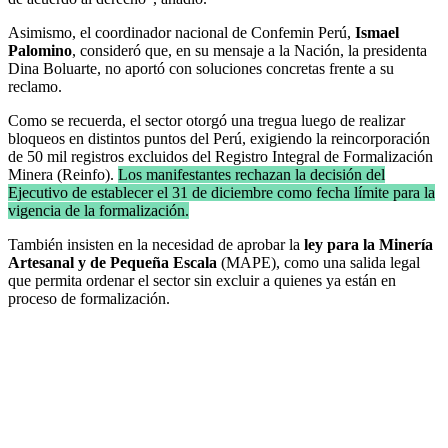
Asimismo, el coordinador nacional de Confemin Perú,
Ismael
Palomino
, consideró que, en su mensaje a la Nación, la presidenta
Dina Boluarte, no aportó con soluciones concretas frente a su
reclamo.
Como se recuerda, el sector otorgó una tregua luego de realizar
bloqueos en distintos puntos del Perú, exigiendo la reincorporación
de 50 mil registros excluidos del Registro Integral de Formalización
Minera (Reinfo).
Los manifestantes rechazan la decisión del
Ejecutivo de establecer el 31 de diciembre como fecha límite para la
vigencia de la formalización.
También insisten en la necesidad de aprobar la
ley para la Minería
Artesanal y de Pequeña Escala
(MAPE), como una salida legal
que permita ordenar el sector sin excluir a quienes ya están en
proceso de formalización.