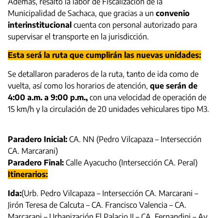
Además, resaltó la labor de Fiscalización de la
Municipalidad de Sachaca, que gracias a un
convenio
interinstitucional
cuenta con personal autorizado para
supervisar el transporte en la jurisdicción.
Esta será la ruta que cumplirán las nuevas unidades:
Se detallaron paraderos de la ruta, tanto de ida como de
vuelta, así como los horarios de atención,
que serán de
4:00 a.m. a 9:00 p.m.,
con una velocidad de operación de
15 km/h y la circulación de 20 unidades vehiculares tipo M3.
Paradero Inicial:
CA. NN (Pedro Vilcapaza – Intersección
CA. Marcarani)
Paradero Final:
Calle Ayacucho (Intersección CA. Peral)
Itinerarios:
Ida:
(Urb. Pedro Vilcapaza – Intersección CA. Marcarani –
Jirón Teresa de Calcuta – CA. Francisco Valencia – CA.
Marcarani – Urbanización El Palacio II – CA. Fernandini – Av.