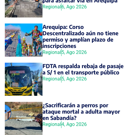
para asfaltar vía en Arequipa
Regional
6, Ago 2026
Arequipa: Corso
Descentralizado aún no tiene
permiso y amplían plazo de
inscripciones
Regional
5, Ago 2026
FDTA respalda rebaja de pasaje
a S/ 1 en el transporte público
Regional
5, Ago 2026
¿Sacrificarán a perros por
ataque mortal a adulta mayor
en Sabandía?
Regional
4, Ago 2026