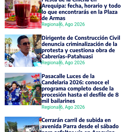
Arequipa: fecha, horario y todo
lo que encontrarás en la Plaza
de Armas
Regional
6, Ago 2026
Dirigente de Construcción Civil
denuncia criminalización de la
protesta y cuestiona obra de
Cabrerías–Patahuasi
Regional
6, Ago 2026
Pasacalle Luces de la
Candelaria 2026: conoce el
programa completo desde la
procesión hasta el desfile de 8
mil bailarines
Regional
6, Ago 2026
Cerrarán carril de subida en
avenida Parra desde el sábado