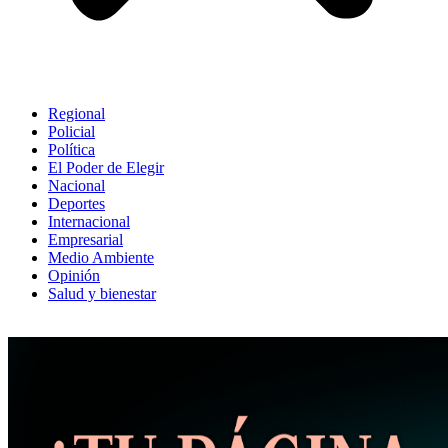
Regional
Policial
Política
El Poder de Elegir
Nacional
Deportes
Internacional
Empresarial
Medio Ambiente
Opinión
Salud y bienestar