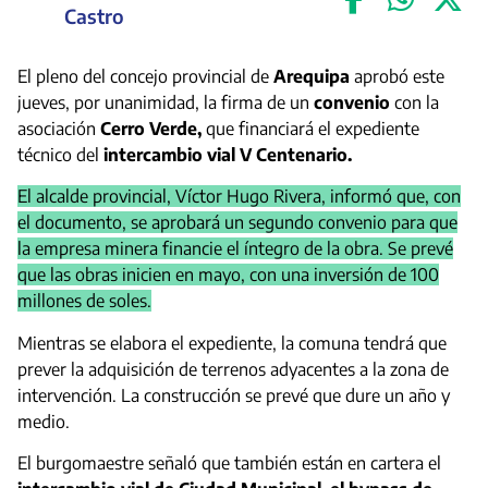
Castro
El pleno del concejo provincial de
Arequipa
aprobó este
jueves, por unanimidad, la firma de un
convenio
con la
asociación
Cerro Verde,
que financiará el expediente
técnico del
intercambio vial V Centenario.
El alcalde provincial, Víctor Hugo Rivera, informó que, con
el documento, se aprobará un segundo convenio para que
la empresa minera financie el íntegro de la obra. Se prevé
que las obras inicien en mayo, con una inversión de 100
millones de soles.
Mientras se elabora el expediente, la comuna tendrá que
prever la adquisición de terrenos adyacentes a la zona de
intervención. La construcción se prevé que dure un año y
medio.
El burgomaestre señaló que también están en cartera el