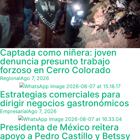
Captada como niñera: joven
denuncia presunto trabajo
forzoso en Cerro Colorado
Regional
Ago 7, 2026
Estrategias comerciales para
dirigir negocios gastronómicos
Empresarial
Ago 7, 2026
Presidenta de México reitera
apoyo a Pedro Castillo y Betssy