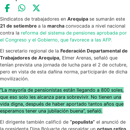
Sindicatos de trabajadores en
Arequipa
se sumarán este
21 de setiembre
a la
marcha
convocada a nivel nacional
contra la
reforma del sistema de pensiones aprobada por
el Congreso y el Gobierno, que favorece a las AFP.
El secretario regional de la
Federación Departamental de
Trabajadores de Arequipa,
Elmer Arenas, señaló que
tenían prevista una jornada de lucha para el 2 de octubre,
pero en vista de esta dañina norma, participarán de dicha
movilización.
“La mayoría de pensionistas están llegando a 800 soles,
que eso solo les alcanza para sobrevivir. No tienen una
vida digna, después de haber aportado tantos años que
esperamos tener una jubilación buena”, señaló.
El dirigente también calificó de
“populista”
el anunció de
la presidenta Dina Boluarte de respaldar un
octavo retiro