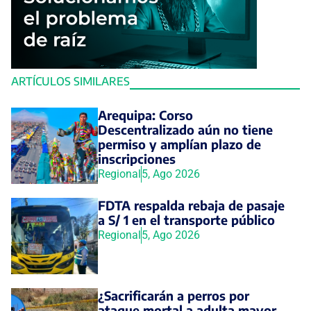
ARTÍCULOS SIMILARES
Arequipa: Corso
Descentralizado aún no tiene
permiso y amplían plazo de
inscripciones
Regional
5, Ago 2026
FDTA respalda rebaja de pasaje
a S/ 1 en el transporte público
Regional
5, Ago 2026
¿Sacrificarán a perros por
ataque mortal a adulta mayor