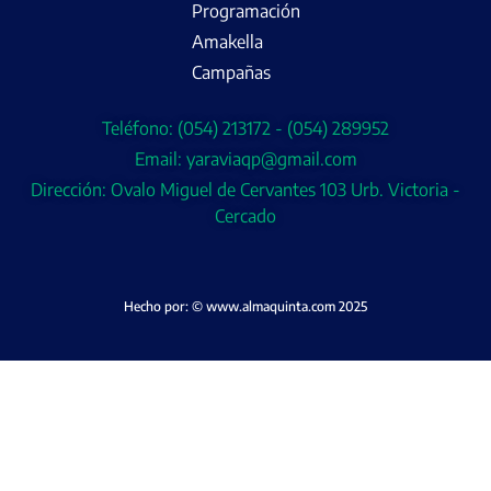
Programación
Amakella
Campañas
Teléfono: (054) 213172 - (054) 289952
Email: yaraviaqp@gmail.com
Dirección: Ovalo Miguel de Cervantes 103 Urb. Victoria -
Cercado
Hecho por: © www.almaquinta.com 2025