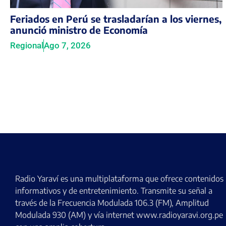
Feriados en Perú se trasladarían a los viernes,
anunció ministro de Economía
Regional
Ago 7, 2026
Radio Yaraví es una multiplataforma que ofrece contenidos
informativos y de entretenimiento. Transmite su señal a
través de la Frecuencia Modulada 106.3 (FM), Amplitud
Modulada 930 (AM) y vía internet www.radioyaravi.org.pe