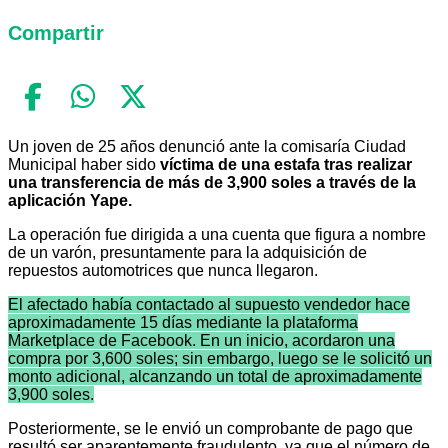
Compartir
Un joven de 25 años denunció ante la comisaría Ciudad
Municipal haber sido
víctima de una estafa tras realizar
una transferencia de más de 3,900 soles a través de la
aplicación Yape.
La operación fue dirigida a una cuenta que figura a nombre
de un varón, presuntamente para la adquisición de
repuestos automotrices que nunca llegaron.
El afectado había contactado al supuesto vendedor hace
aproximadamente 15 días mediante la plataforma
Marketplace de Facebook. En un inicio, acordaron una
compra por 3,600 soles; sin embargo, luego se le solicitó un
monto adicional, alcanzando un total de aproximadamente
3,900 soles.
Posteriormente, se le envió un comprobante de pago que
resultó ser aparentemente fraudulento, ya que el número de