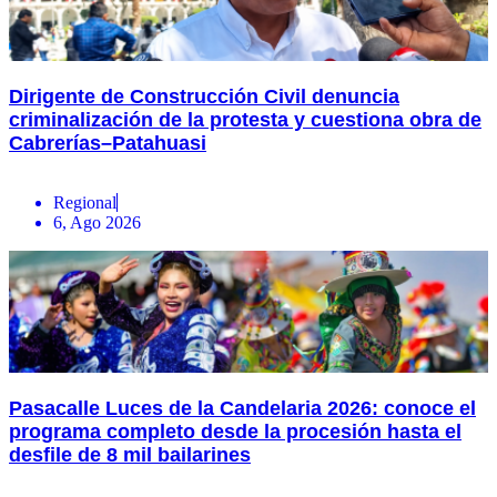
Dirigente de Construcción Civil denuncia
criminalización de la protesta y cuestiona obra de
Cabrerías–Patahuasi
Regional
6, Ago 2026
Pasacalle Luces de la Candelaria 2026: conoce el
programa completo desde la procesión hasta el
desfile de 8 mil bailarines