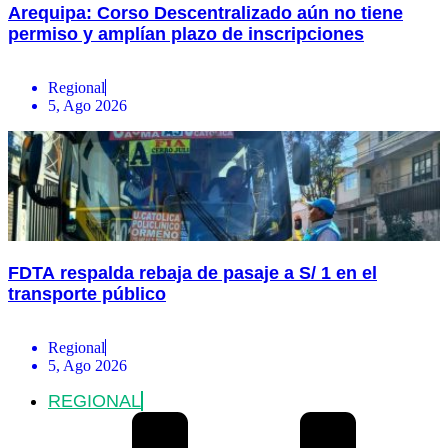
Arequipa: Corso Descentralizado aún no tiene
permiso y amplían plazo de inscripciones
Regional
5, Ago 2026
FDTA respalda rebaja de pasaje a S/ 1 en el
transporte público
Regional
5, Ago 2026
REGIONAL