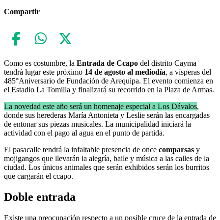
Compartir
Como es costumbre, la
Entrada de Ccapo
del distrito Cayma
tendrá lugar este próximo
14 de agosto al mediodía
, a vísperas del
485°Aniversario de Fundación de Arequipa. El evento comienza en
el Estadio La Tomilla y finalizará su recorrido en la Plaza de Armas.
La novedad este año será un homenaje especial a Los Dávalos
,
donde sus herederas María Antonieta y Leslie serán las encargadas
de entonar sus piezas musicales. La municipalidad iniciará la
actividad con el pago al agua en el punto de partida.
El pasacalle tendrá la infaltable presencia de once
comparsas
y
mojigangos que llevarán la alegría, baile y música a las calles de la
ciudad. Los únicos animales que serán exhibidos serán los burritos
que cargarán el ccapo.
Doble entrada
Existe una preocupación respecto a un posible cruce de la entrada de