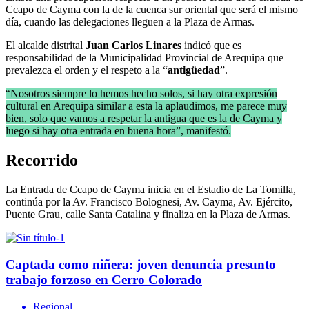
Ccapo de Cayma con la de la cuenca sur oriental que será el mismo
día, cuando las delegaciones lleguen a la Plaza de Armas.
El alcalde distrital
Juan Carlos Linares
indicó que es
responsabilidad de la Municipalidad Provincial de Arequipa que
prevalezca el orden y el respeto a la “
antigüedad
”.
“Nosotros siempre lo hemos hecho solos, si hay otra expresión
cultural en Arequipa similar a esta la aplaudimos, me parece muy
bien, solo que vamos a respetar la antigua que es la de Cayma y
luego si hay otra entrada en buena hora”, manifestó.
Recorrido
La Entrada de Ccapo de Cayma inicia en el Estadio de La Tomilla,
continúa por la Av. Francisco Bolognesi, Av. Cayma, Av. Ejército,
Puente Grau, calle Santa Catalina y finaliza en la Plaza de Armas.
Captada como niñera: joven denuncia presunto
trabajo forzoso en Cerro Colorado
Regional