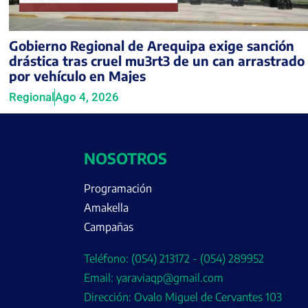
Gobierno Regional de Arequipa exige sanción
drástica tras cruel mu3rt3 de un can arrastrado
por vehículo en Majes
Regional
Ago 4, 2026
NOSOTROS
Programación
Amakella
Campañas
Teléfono: (054) 213172 - (054) 289952
Email: yaraviaqp@gmail.com
Dirección: Ovalo Miguel de Cervantes 103