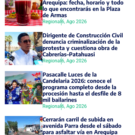
Arequipa: fecha, horario y todo
lo que encontrarás en la Plaza
de Armas
Regional
6, Ago 2026
Dirigente de Construcción Civil
denuncia criminalización de la
protesta y cuestiona obra de
Cabrerías–Patahuasi
Regional
6, Ago 2026
Pasacalle Luces de la
Candelaria 2026: conoce el
programa completo desde la
procesión hasta el desfile de 8
mil bailarines
Regional
6, Ago 2026
Cerrarán carril de subida en
avenida Parra desde el sábado
para asfaltar vía en Arequipa