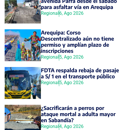
avenida Parra desde el sábado
para asfaltar vía en Arequipa
Regional
6, Ago 2026
Arequipa: Corso
Descentralizado aún no tiene
permiso y amplían plazo de
inscripciones
Regional
5, Ago 2026
FDTA respalda rebaja de pasaje
a S/ 1 en el transporte público
Regional
5, Ago 2026
¿Sacrificarán a perros por
ataque mortal a adulta mayor
en Sabandía?
Regional
4, Ago 2026