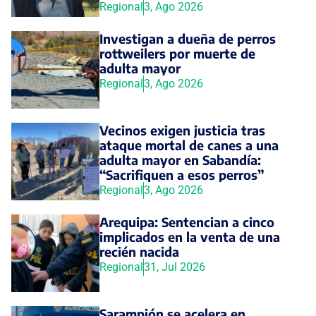
Regional
3, Ago 2026
Investigan a dueña de perros
rottweilers por muerte de
adulta mayor
Regional
3, Ago 2026
Vecinos exigen justicia tras
ataque mortal de canes a una
adulta mayor en Sabandía:
“Sacrifiquen a esos perros”
Regional
3, Ago 2026
Arequipa: Sentencian a cinco
implicados en la venta de una
recién nacida
Regional
31, Jul 2026
Sarampión se acelera en