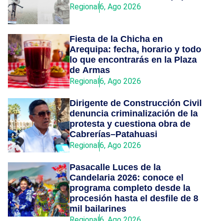
Regional
6, Ago 2026
Fiesta de la Chicha en
Arequipa: fecha, horario y todo
lo que encontrarás en la Plaza
de Armas
Regional
6, Ago 2026
Dirigente de Construcción Civil
denuncia criminalización de la
protesta y cuestiona obra de
Cabrerías–Patahuasi
Regional
6, Ago 2026
Pasacalle Luces de la
Candelaria 2026: conoce el
programa completo desde la
procesión hasta el desfile de 8
mil bailarines
Regional
6, Ago 2026