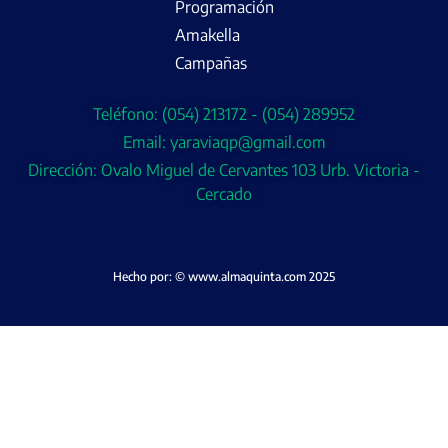
Programación
Amakella
Campañas
Teléfono: (054) 213172 - (054) 289952
Email: yaraviaqp@gmail.com
Dirección: Ovalo Miguel de Cervantes 103 Urb. Victoria -
Cercado
Hecho por: © www.almaquinta.com 2025