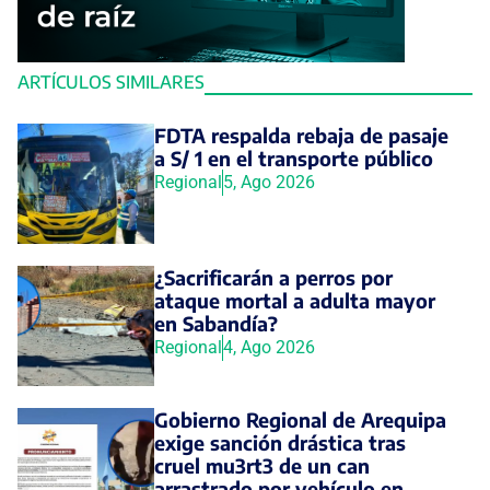
ARTÍCULOS SIMILARES
FDTA respalda rebaja de pasaje
a S/ 1 en el transporte público
Regional
5, Ago 2026
¿Sacrificarán a perros por
ataque mortal a adulta mayor
en Sabandía?
Regional
4, Ago 2026
Gobierno Regional de Arequipa
exige sanción drástica tras
cruel mu3rt3 de un can
arrastrado por vehículo en