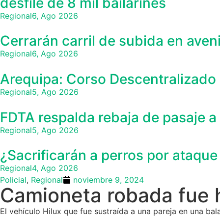
desfile de 8 mil bailarines
Regional
6, Ago 2026
Cerrarán carril de subida en aven
Regional
6, Ago 2026
Arequipa: Corso Descentralizado 
Regional
5, Ago 2026
FDTA respalda rebaja de pasaje a 
Regional
5, Ago 2026
¿Sacrificarán a perros por ataqu
Regional
4, Ago 2026
Policial
,
Regional
noviembre 9, 2024
Camioneta robada fue 
El vehículo Hilux que fue sustraída a una pareja en una bal