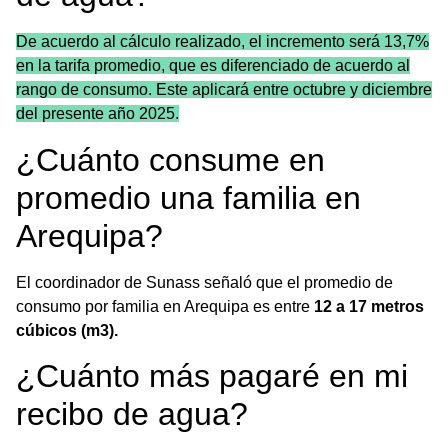
De acuerdo al cálculo realizado, el incremento será 13,7%
en la tarifa promedio, que es diferenciado de acuerdo al
rango de consumo. Este aplicará entre octubre y diciembre
del presente año 2025.
¿Cuánto consume en
promedio una familia en
Arequipa?
El coordinador de Sunass señaló que el promedio de
consumo por familia en Arequipa es entre
12 a 17 metros
cúbicos (m3).
¿Cuánto más pagaré en mi
recibo de agua?