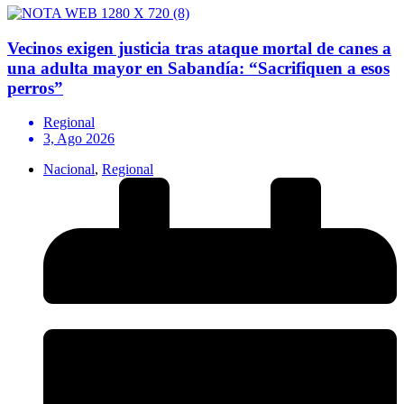
Vecinos exigen justicia tras ataque mortal de canes a
una adulta mayor en Sabandía: “Sacrifiquen a esos
perros”
Regional
3, Ago 2026
Nacional
,
Regional