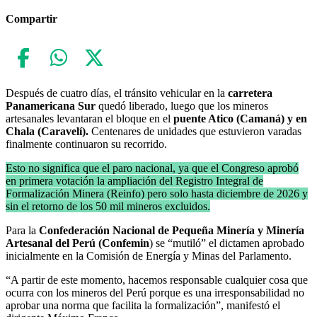
Compartir
Después de cuatro días, el tránsito vehicular en la
carretera
Panamericana Sur
quedó liberado, luego que los mineros
artesanales levantaran el bloque en el
puente Atico (Camaná) y en
Chala (Caravelí).
Centenares de unidades que estuvieron varadas
finalmente continuaron su recorrido.
Esto no significa que el paro nacional, ya que el Congreso aprobó
en primera votación la ampliación del Registro Integral de
Formalización Minera (Reinfo) pero solo hasta diciembre de 2026 y
sin el retorno de los 50 mil mineros excluidos.
Para la
Confederación Nacional de Pequeña Minería y Minería
Artesanal del Perú (Confemin
) se “mutiló” el dictamen aprobado
inicialmente en la Comisión de Energía y Minas del Parlamento.
“A partir de este momento, hacemos responsable cualquier cosa que
ocurra con los mineros del Perú porque es una irresponsabilidad no
aprobar una norma que facilita la formalización”, manifestó el