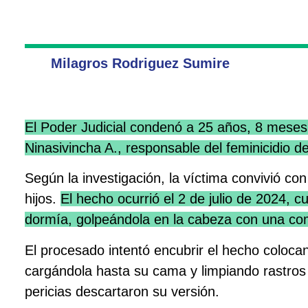
Milagros Rodriguez Sumire
El Poder Judicial condenó a 25 años, 8 meses 
Ninasivincha A., responsable del feminicidio d
Según la investigación, la víctima convivió co
hijos.
El hecho ocurrió el 2 de julio de 2024, 
dormía, golpeándola en la cabeza con una com
El procesado intentó encubrir el hecho colocan
cargándola hasta su cama y limpiando rastros 
pericias descartaron su versión.