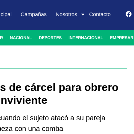
ncipal
Campañas
Nosotros
Contacto
IR
NACIONAL
DEPORTES
INTERNACIONAL
EMPRESAR
s de cárcel para obrero
onviviente
 cuando el sujeto atacó a su pareja
abeza con una comba