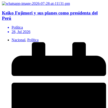
Keiko Fujimori y sus planes como presidenta del
Perú
Política
28, Jul 2026
Nacional
,
Política