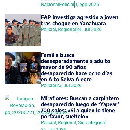
Nacional
Policial
3, Ago 2026
FAP investiga agresión a joven
tras choque en Yanahuara
Policial
,
Regional
24, Jul 2026
Familia busca
desesperadamente a adulto
mayor de 90 años
desaparecido hace ocho días
en Alto Selva Alegre
Policial
23, Jul 2026
Miraflores: Buscan a carpintero
desaparecido luego de ‘Yapear’
700 soles: «Si alguien lo tiene
porfavor, suéltelo»
Policial
,
Regional
,
Sin categoría
21, Jul 2026