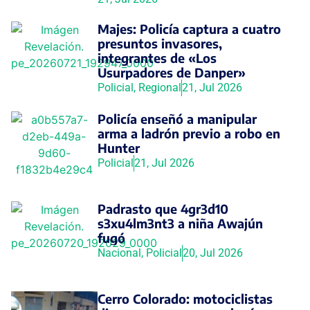
Majes: Policía captura a cuatro
presuntos invasores,
integrantes de «Los
Usurpadores de Danper»
Policial
,
Regional
21, Jul 2026
Policía enseñó a manipular
arma a ladrón previo a robo en
Hunter
Policial
21, Jul 2026
Padrasto que 4gr3d10
s3xu4lm3nt3 a niña Awajún
fugó
Nacional
,
Policial
20, Jul 2026
Cerro Colorado: motociclistas