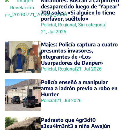
Miraflores: Buscan a carpintero
desaparecido luego de ‘Yapear’
700 soles: «Si alguien lo tiene
porfavor, suéltelo»
Policial
,
Regional
,
Sin categoría
21, Jul 2026
Majes: Policía captura a cuatro
presuntos invasores,
integrantes de «Los
Usurpadores de Danper»
Policial
,
Regional
21, Jul 2026
Policía enseñó a manipular
arma a ladrón previo a robo en
Hunter
Policial
21, Jul 2026
Padrasto que 4gr3d10
s3xu4lm3nt3 a niña Awajún