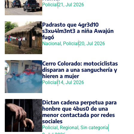
Policial
21, Jul 2026
Padrasto que 4gr3d10
s3xu4lm3nt3 a niña Awajún
fugó
Nacional
,
Policial
20, Jul 2026
Cerro Colorado: motociclistas
disparan a una sanguchería y
hieren a mujer
Policial
14, Jul 2026
Dictan cadena perpetua para
honbre que 4bus0 de una
menor contactada por redes
sociales
Policial
,
Regional
,
Sin categoría