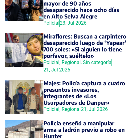
mayor de 90 años
desaparecido hace ocho días
en Alto Selva Alegre
Policial
23, Jul 2026
Miraflores: Buscan a carpintero
desaparecido luego de ‘Yapear’
700 soles: «Si alguien lo tiene
porfavor, suéltelo»
Policial
,
Regional
,
Sin categoría
21, Jul 2026
Majes: Policía captura a cuatro
presuntos invasores,
integrantes de «Los
Usurpadores de Danper»
Policial
,
Regional
21, Jul 2026
Policía enseñó a manipular
arma a ladrón previo a robo en
Hunter