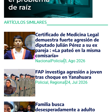
ARTÍCULOS SIMILARES
Certificado de Medicina Legal
demuestra fuerte agresión de
diputado Julián Pérez a su ex
pareja : «La pateó en la misma
comisaría»
Nacional
Policial
3, Ago 2026
FAP investiga agresión a joven
tras choque en Yanahuara
Policial
,
Regional
24, Jul 2026
Familia busca
desesperadamente a adulto