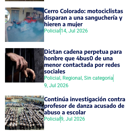
Cerro Colorado: motociclistas
disparan a una sanguchería y
hieren a mujer
Policial
14, Jul 2026
Dictan cadena perpetua para
honbre que 4bus0 de una
menor contactada por redes
sociales
Policial
,
Regional
,
Sin categoría
9, Jul 2026
Continúa investigación contra
profesor de danza acusado de
abuso a escolar
Policial
9, Jul 2026