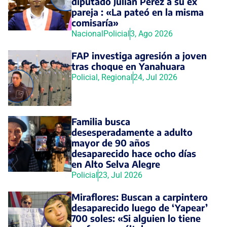
diputado Julián Pérez a su ex
pareja : «La pateó en la misma
comisaría»
Nacional
Policial
3, Ago 2026
FAP investiga agresión a joven
tras choque en Yanahuara
Policial
,
Regional
24, Jul 2026
Familia busca
desesperadamente a adulto
mayor de 90 años
desaparecido hace ocho días
en Alto Selva Alegre
Policial
23, Jul 2026
Miraflores: Buscan a carpintero
desaparecido luego de ‘Yapear’
700 soles: «Si alguien lo tiene