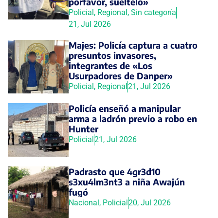
porfavor, suéltelo»
Policial
,
Regional
,
Sin categoría
21, Jul 2026
Majes: Policía captura a cuatro
presuntos invasores,
integrantes de «Los
Usurpadores de Danper»
Policial
,
Regional
21, Jul 2026
Policía enseñó a manipular
arma a ladrón previo a robo en
Hunter
Policial
21, Jul 2026
Padrasto que 4gr3d10
s3xu4lm3nt3 a niña Awajún
fugó
Nacional
,
Policial
20, Jul 2026