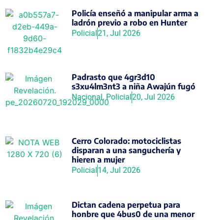
Policía enseñó a manipular arma a
ladrón previo a robo en Hunter
Policial
21, Jul 2026
Padrasto que 4gr3d10
s3xu4lm3nt3 a niña Awajún fugó
Nacional
,
Policial
20, Jul 2026
Cerro Colorado: motociclistas
disparan a una sanguchería y
hieren a mujer
Policial
14, Jul 2026
Dictan cadena perpetua para
honbre que 4bus0 de una menor