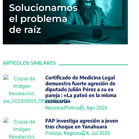
ARTÍCULOS SIMILARES
Certificado de Medicina Legal
demuestra fuerte agresión de
diputado Julián Pérez a su ex
pareja : «La pateó en la misma
comisaría»
Nacional
Policial
3, Ago 2026
FAP investiga agresión a joven
tras choque en Yanahuara
Policial
,
Regional
24, Jul 2026