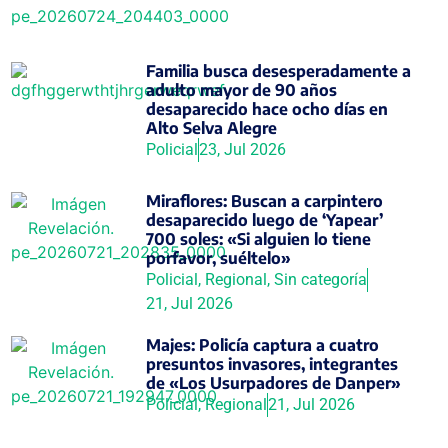
Familia busca desesperadamente a
adulto mayor de 90 años
desaparecido hace ocho días en
Alto Selva Alegre
Policial
23, Jul 2026
Miraflores: Buscan a carpintero
desaparecido luego de ‘Yapear’
700 soles: «Si alguien lo tiene
porfavor, suéltelo»
Policial
,
Regional
,
Sin categoría
21, Jul 2026
Majes: Policía captura a cuatro
presuntos invasores, integrantes
de «Los Usurpadores de Danper»
Policial
,
Regional
21, Jul 2026