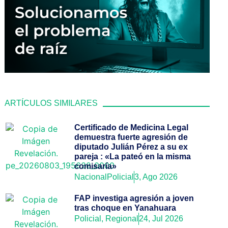
ARTÍCULOS SIMILARES
Certificado de Medicina Legal
demuestra fuerte agresión de
diputado Julián Pérez a su ex
pareja : «La pateó en la misma
comisaría»
Nacional
Policial
3, Ago 2026
FAP investiga agresión a joven
tras choque en Yanahuara
Policial
,
Regional
24, Jul 2026