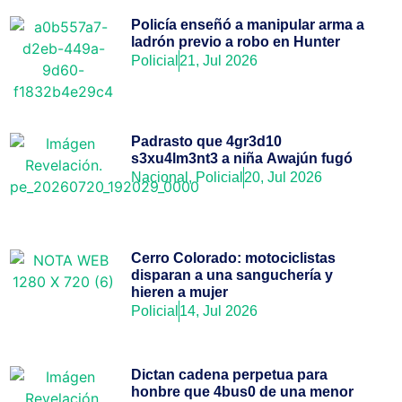
Policía enseñó a manipular arma a
ladrón previo a robo en Hunter
Policial
21, Jul 2026
Padrasto que 4gr3d10
s3xu4lm3nt3 a niña Awajún fugó
Nacional
,
Policial
20, Jul 2026
Cerro Colorado: motociclistas
disparan a una sanguchería y
hieren a mujer
Policial
14, Jul 2026
Dictan cadena perpetua para
honbre que 4bus0 de una menor