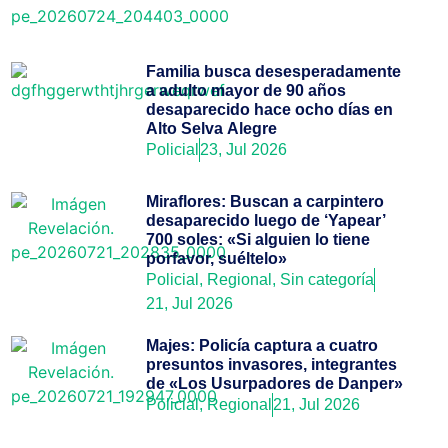
Familia busca desesperadamente
a adulto mayor de 90 años
desaparecido hace ocho días en
Alto Selva Alegre
Policial
23, Jul 2026
Miraflores: Buscan a carpintero
desaparecido luego de ‘Yapear’
700 soles: «Si alguien lo tiene
porfavor, suéltelo»
Policial
,
Regional
,
Sin categoría
21, Jul 2026
Majes: Policía captura a cuatro
presuntos invasores, integrantes
de «Los Usurpadores de Danper»
Policial
,
Regional
21, Jul 2026