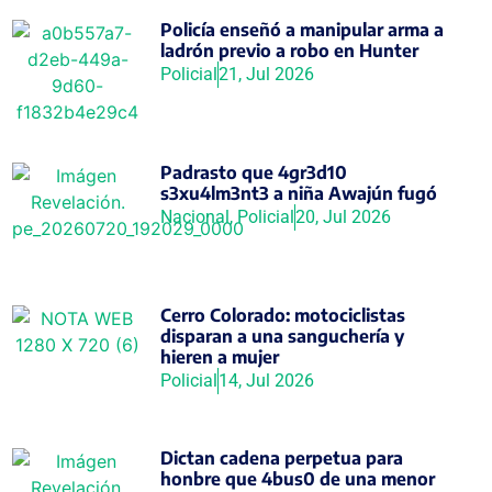
Policía enseñó a manipular arma a
ladrón previo a robo en Hunter
Policial
21, Jul 2026
Padrasto que 4gr3d10
s3xu4lm3nt3 a niña Awajún fugó
Nacional
,
Policial
20, Jul 2026
Cerro Colorado: motociclistas
disparan a una sanguchería y
hieren a mujer
Policial
14, Jul 2026
Dictan cadena perpetua para
honbre que 4bus0 de una menor