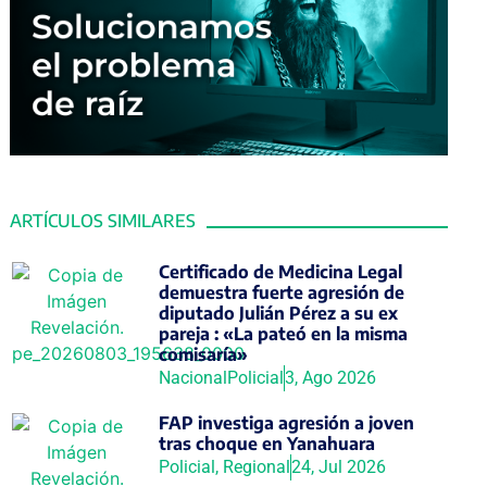
ARTÍCULOS SIMILARES
Certificado de Medicina Legal
demuestra fuerte agresión de
diputado Julián Pérez a su ex
pareja : «La pateó en la misma
comisaría»
Nacional
Policial
3, Ago 2026
FAP investiga agresión a joven
tras choque en Yanahuara
Policial
,
Regional
24, Jul 2026