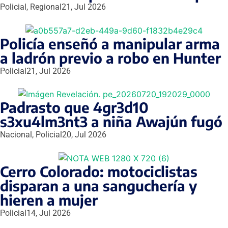
Policial
,
Regional
21, Jul 2026
Policía enseñó a manipular arma
a ladrón previo a robo en Hunter
Policial
21, Jul 2026
Padrasto que 4gr3d10
s3xu4lm3nt3 a niña Awajún fugó
Nacional
,
Policial
20, Jul 2026
Cerro Colorado: motociclistas
disparan a una sanguchería y
hieren a mujer
Policial
14, Jul 2026