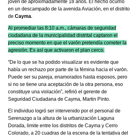
joven de aproximadamente 18 años. El hecho ocurrió
en un descampado de la avenida Aviación, en el distrito
de
Cayma
.
Al promediar las 8:10 a.m., cámaras de seguridad
ciudadana de la municipalidad distrital captaron el
preciso momento en que el varón pretendía cometer la
agresión. Es así que activaron el plan cerco.
“De lo que se ha podido visualizar es evidente que
había un rechazo por parte de la fémina hacia el varón.
Puede ser su pareja, enamorados hasta esposos, pero
si no se tiene una aceptación de la otra persona, eso
constituye una violación”, refirió el gerente de
Seguridad Ciudadana de Cayma, Martin Pinto.
El individuo logró ser intervenido por el personal de
Serenazgo a la altura de la urbanización Laguna
Dorada, limite entre los distritos de Cayma y Cerro
Colorado, a 20 cuadras de la escena de la tentativa del