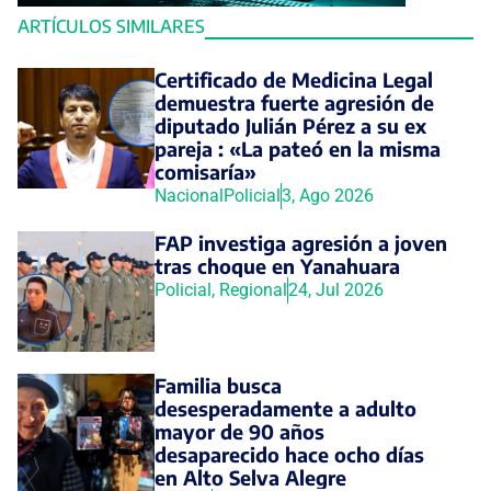
ARTÍCULOS SIMILARES
Certificado de Medicina Legal
demuestra fuerte agresión de
diputado Julián Pérez a su ex
pareja : «La pateó en la misma
comisaría»
Nacional
Policial
3, Ago 2026
FAP investiga agresión a joven
tras choque en Yanahuara
Policial
,
Regional
24, Jul 2026
Familia busca
desesperadamente a adulto
mayor de 90 años
desaparecido hace ocho días
en Alto Selva Alegre