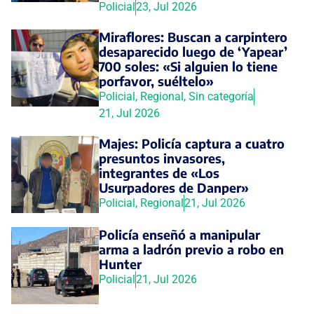
Policial
23, Jul 2026
Miraflores: Buscan a carpintero
desaparecido luego de ‘Yapear’
700 soles: «Si alguien lo tiene
porfavor, suéltelo»
Policial
,
Regional
,
Sin categoría
21, Jul 2026
Majes: Policía captura a cuatro
presuntos invasores,
integrantes de «Los
Usurpadores de Danper»
Policial
,
Regional
21, Jul 2026
Policía enseñó a manipular
arma a ladrón previo a robo en
Hunter
Policial
21, Jul 2026