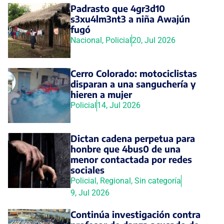
Padrasto que 4gr3d10
s3xu4lm3nt3 a niña Awajún
fugó
Nacional
,
Policial
20, Jul 2026
Cerro Colorado: motociclistas
disparan a una sanguchería y
hieren a mujer
Policial
14, Jul 2026
Dictan cadena perpetua para
honbre que 4bus0 de una
menor contactada por redes
sociales
Policial
,
Regional
,
Sin categoría
9, Jul 2026
Continúa investigación contra