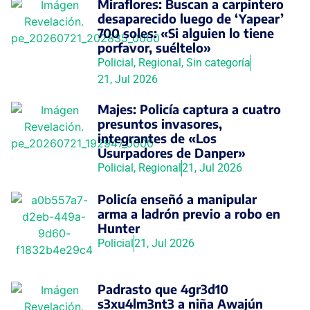
Miraflores: Buscan a carpintero
desaparecido luego de ‘Yapear’
700 soles: «Si alguien lo tiene
porfavor, suéltelo»
Policial
,
Regional
,
Sin categoría
21, Jul 2026
Majes: Policía captura a cuatro
presuntos invasores,
integrantes de «Los
Usurpadores de Danper»
Policial
,
Regional
21, Jul 2026
Policía enseñó a manipular
arma a ladrón previo a robo en
Hunter
Policial
21, Jul 2026
Padrasto que 4gr3d10
s3xu4lm3nt3 a niña Awajún