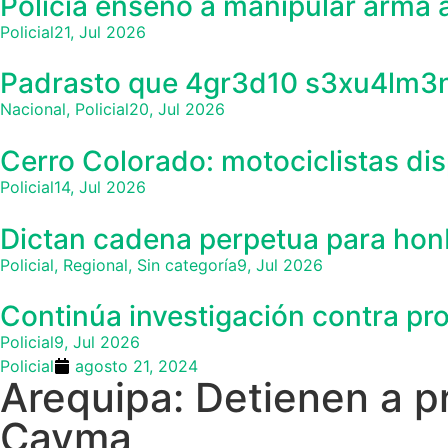
Policía enseñó a manipular arma a
Policial
21, Jul 2026
Padrasto que 4gr3d10 s3xu4lm3n
Nacional
,
Policial
20, Jul 2026
Cerro Colorado: motociclistas di
Policial
14, Jul 2026
Dictan cadena perpetua para hon
Policial
,
Regional
,
Sin categoría
9, Jul 2026
Continúa investigación contra pr
Policial
9, Jul 2026
Policial
agosto 21, 2024
Arequipa: Detienen a p
Cayma