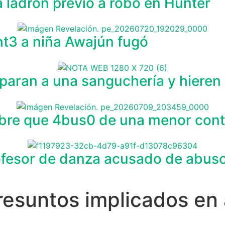
 ladrón previo a robo en Hunter
t3 a niña Awajún fugó
sparan a una sanguchería y hieren
bre que 4bus0 de una menor cont
ofesor de danza acusado de abuso
resuntos implicados en 