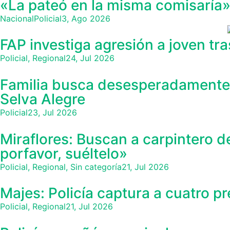
«La pateó en la misma comisaría
Nacional
Policial
3, Ago 2026
FAP investiga agresión a joven t
Policial
,
Regional
24, Jul 2026
Familia busca desesperadamente 
Selva Alegre
Policial
23, Jul 2026
Miraflores: Buscan a carpintero de
porfavor, suéltelo»
Policial
,
Regional
,
Sin categoría
21, Jul 2026
Majes: Policía captura a cuatro 
Policial
,
Regional
21, Jul 2026