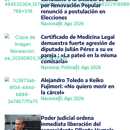
por Renovación Popular
renunció a postulación en
Elecciones
Nacional
4, Ago 2026
Certificado de Medicina Legal
demuestra fuerte agresión de
diputado Julián Pérez a su ex
pareja : «La pateó en la misma
comisaría»
Nacional
,
Policial
3, Ago 2026
Alejandro Toledo a Keiko
Fujimori: «No quiero morir en
la cárcel»
Nacional
3, Ago 2026
Poder Judicial ordena
inmediata liberación del
expresidente Ollanta Humala