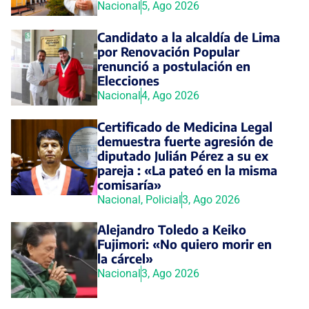
Nacional
5, Ago 2026
Candidato a la alcaldía de Lima
por Renovación Popular
renunció a postulación en
Elecciones
Nacional
4, Ago 2026
Certificado de Medicina Legal
demuestra fuerte agresión de
diputado Julián Pérez a su ex
pareja : «La pateó en la misma
comisaría»
Nacional
,
Policial
3, Ago 2026
Alejandro Toledo a Keiko
Fujimori: «No quiero morir en
la cárcel»
Nacional
3, Ago 2026