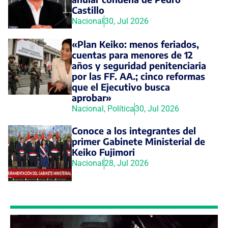
Castillo
Nacional
30, Jul 2026
«Plan Keiko: menos feriados,
cuentas para menores de 12
años y seguridad penitenciaria
por las FF. AA.; cinco reformas
que el Ejecutivo busca
aprobar»
Nacional
,
Política
30, Jul 2026
Conoce a los integrantes del
primer Gabinete Ministerial de
Keiko Fujimori
Nacional
28, Jul 2026