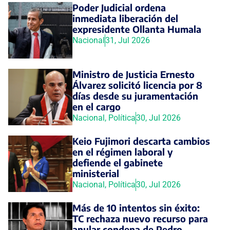
Poder Judicial ordena
inmediata liberación del
expresidente Ollanta Humala
Nacional
31, Jul 2026
Ministro de Justicia Ernesto
Álvarez solicitó licencia por 8
días desde su juramentación
en el cargo
Nacional
,
Política
30, Jul 2026
Keio Fujimori descarta cambios
en el régimen laboral y
defiende el gabinete
ministerial
Nacional
,
Política
30, Jul 2026
Más de 10 intentos sin éxito:
TC rechaza nuevo recurso para
anular condena de Pedro