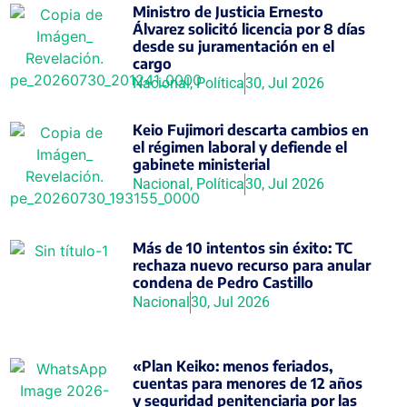
Ministro de Justicia Ernesto
Álvarez solicitó licencia por 8 días
desde su juramentación en el
cargo
Nacional
,
Política
30, Jul 2026
Keio Fujimori descarta cambios en
el régimen laboral y defiende el
gabinete ministerial
Nacional
,
Política
30, Jul 2026
Más de 10 intentos sin éxito: TC
rechaza nuevo recurso para anular
condena de Pedro Castillo
Nacional
30, Jul 2026
«Plan Keiko: menos feriados,
cuentas para menores de 12 años
y seguridad penitenciaria por las