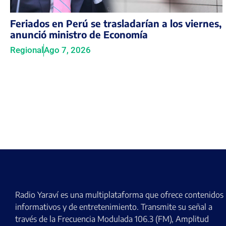
Feriados en Perú se trasladarían a los viernes,
anunció ministro de Economía
Regional
Ago 7, 2026
Radio Yaraví es una multiplataforma que ofrece contenidos
informativos y de entretenimiento. Transmite su señal a
través de la Frecuencia Modulada 106.3 (FM), Amplitud