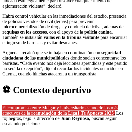
ubicada estratégicamente para disolver cualquier intento de
aglomeración violenta”, declaró.
Habrá control vehicular en las inmediaciones del estadio, presencia
de policías vestidos de civil (ternas) para prevenir
microcomercialización de drogas y conducta delictiva, además de
requisas en los accesos
, con el apoyo de la
policía canina
.
También se instalarán
vallas en la tribuna visitante
para encarrilar
el ingreso de barristas y evitar desmanes.
Arguedas recalcó que se trabaja en coordinación con
seguridad
ciudadana de las municipalidades
donde suelen concentrarse los
barristas. “Cada evento nos deja lecciones aprendidas y este partido
no será la excepción”, dijo al recordar los incidentes ocurridos en
Cayma, cuando hinchas atacaron a un transportista.
⚽ Contexto deportivo
El compromiso entre Melgar y Universitario es uno de los más
atractivos de la
reanudación de la Liga1 Te Apuesto 2025
.
Los
rojinegros, bajo la dirección de
Juan Reynoso
, buscan seguir
escalando posiciones.