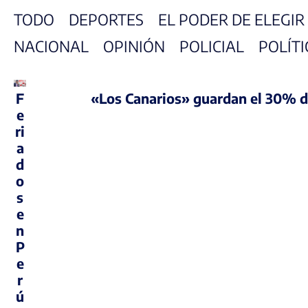
TODO
DEPORTES
EL PODER DE ELEGIR
NACIONAL
OPINIÓN
POLICIAL
POLÍTI
F
«Los Canarios» guardan el 30% de 
e
ri
a
d
o
s
e
n
P
e
r
ú