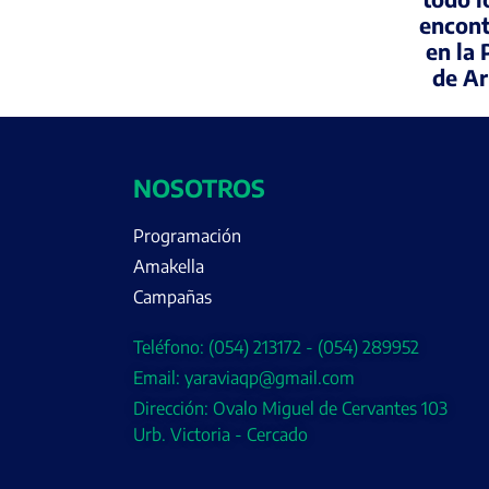
encont
en la 
de A
NOSOTROS
Programación
Amakella
Campañas
Teléfono: (054) 213172 - (054) 289952
Email: yaraviaqp@gmail.com
Dirección: Ovalo Miguel de Cervantes 103
Urb. Victoria - Cercado